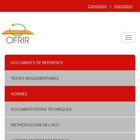
Aller au contenu principal
Connexion
Inscription
Toggle
DOCUMENTS DE REFERENCE
TEXTES REGLEMENTAIRES
NORMES
DOCUMENTATIONS TECHNIQUES
METHODOLOGIE DE L'ACV