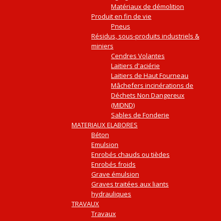
Matériaux de démolition
Produit en fin de vie
Pneus
Résidus, sous-produits industriels &
miniers
Cendres Volantes
Laitiers d'aciérie
Laitiers de Haut Fourneau
Mâchefers incinérations de
Déchets Non Dangereux
(MIDND)
Sables de Fonderie
MATERIAUX ELABORES
Béton
Emulsion
Enrobés chauds ou tièdes
Enrobés froids
Grave émulsion
Graves traitées aux liants
hydrauliques
TRAVAUX
Travaux