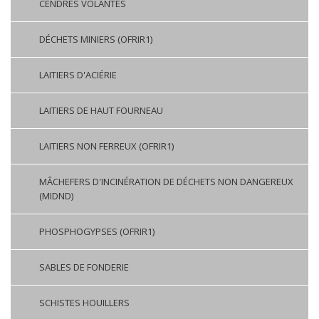
CENDRES VOLANTES
DÉCHETS MINIERS (OFRIR1)
LAITIERS D'ACIÉRIE
LAITIERS DE HAUT FOURNEAU
LAITIERS NON FERREUX (OFRIR1)
MÂCHEFERS D'INCINÉRATION DE DÉCHETS NON DANGEREUX
(MIDND)
PHOSPHOGYPSES (OFRIR1)
SABLES DE FONDERIE
SCHISTES HOUILLERS